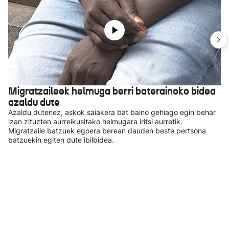
Migratzaileek helmuga berri baterainoko bidea
azaldu dute
Azaldu dutenez, askok saiakera bat baino gehiago egin behar
izan zituzten aurreikusitako helmugara iritsi aurretik.
Migratzaile batzuek egoera berean dauden beste pertsona
batzuekin egiten dute ibilbidea.