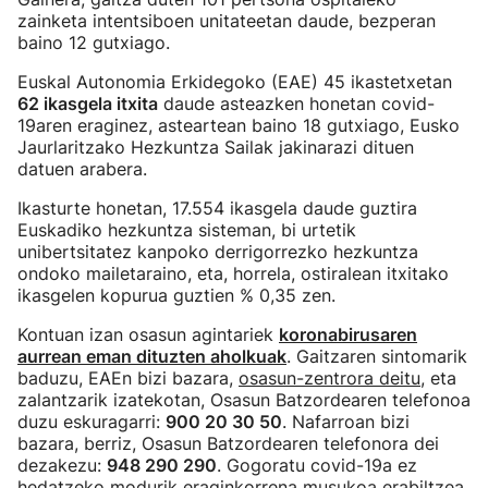
zainketa intentsiboen unitateetan daude, bezperan
baino 12 gutxiago.
Euskal Autonomia Erkidegoko (EAE) 45 ikastetxetan
62 ikasgela itxita
daude asteazken honetan covid-
19aren eraginez, asteartean baino 18 gutxiago, Eusko
Jaurlaritzako Hezkuntza Sailak jakinarazi dituen
datuen arabera.
Ikasturte honetan, 17.554 ikasgela daude guztira
Euskadiko hezkuntza sisteman, bi urtetik
unibertsitatez kanpoko derrigorrezko hezkuntza
ondoko mailetaraino, eta, horrela, ostiralean itxitako
ikasgelen kopurua guztien % 0,35 zen.
Kontuan izan osasun agintariek
koronabirusaren
aurrean eman dituzten aholkuak
. Gaitzaren sintomarik
baduzu, EAEn bizi bazara,
osasun-zentrora deitu
, eta
zalantzarik izatekotan, Osasun Batzordearen telefonoa
duzu eskuragarri:
900 20 30 50
. Nafarroan bizi
bazara, berriz, Osasun Batzordearen telefonora dei
dezakezu:
948 290 290
. Gogoratu covid-19a ez
hedatzeko modurik eraginkorrena musukoa erabiltzea,