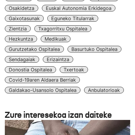
Osakidetza
Euskal Autonomia Erkidegoa
Gaixotasunak
Eguneko Titularrak
Zientzia
Txagorritxu Ospitalea
Hezkuntza
Medikuak
Gurutzetako Ospitalea
Basurtuko Ospitalea
Sendagaiak
Erizaintza
Donostia Ospitalea
Txertoak
Covid-19aren Aldaera Berriak
Galdakao-Usansolo Ospitalea
Anbulatorioak
Zure interesekoa izan daiteke