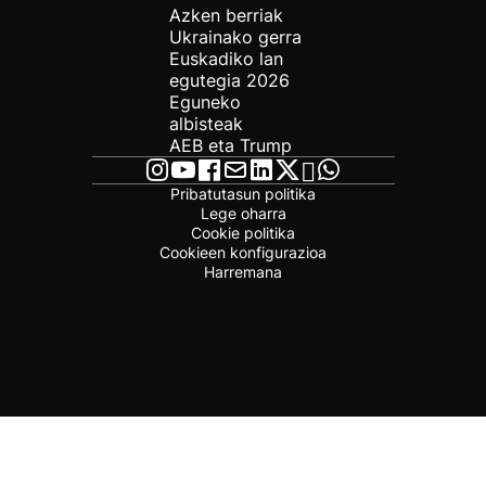
Azken berriak
Ukrainako gerra
Euskadiko lan
egutegia 2026
Eguneko
albisteak
AEB eta Trump
Pribatutasun politika
Lege oharra
Cookie politika
Cookieen konfigurazioa
Harremana