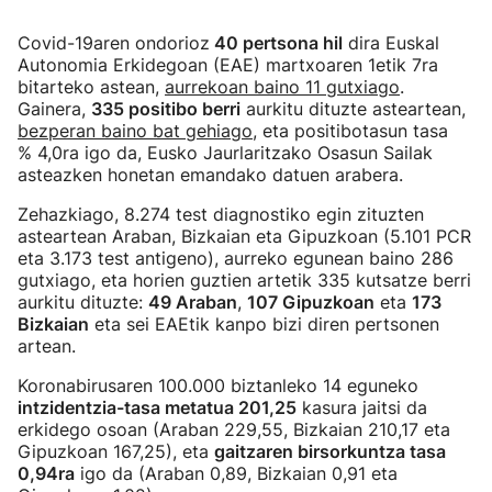
Covid-19aren ondorioz
40 pertsona hil
dira Euskal
Autonomia Erkidegoan (EAE) martxoaren 1etik 7ra
bitarteko astean,
aurrekoan baino 11 gutxiago
.
Gainera,
335 positibo berri
aurkitu dituzte asteartean,
bezperan baino bat gehiago
, eta positibotasun tasa
% 4,0ra igo da, Eusko Jaurlaritzako Osasun Sailak
asteazken honetan emandako datuen arabera.
Zehazkiago, 8.274 test diagnostiko egin zituzten
asteartean Araban, Bizkaian eta Gipuzkoan (5.101 PCR
eta 3.173 test antigeno), aurreko egunean baino 286
gutxiago, eta horien guztien artetik 335 kutsatze berri
aurkitu dituzte:
49 Araban
,
107 Gipuzkoan
eta
173
Bizkaian
eta sei EAEtik kanpo bizi diren pertsonen
artean.
Koronabirusaren 100.000 biztanleko 14 eguneko
intzidentzia-tasa metatua 201,25
kasura jaitsi da
erkidego osoan (Araban 229,55, Bizkaian 210,17 eta
Gipuzkoan 167,25), eta
gaitzaren birsorkuntza tasa
0,94ra
igo da (Araban 0,89, Bizkaian 0,91 eta