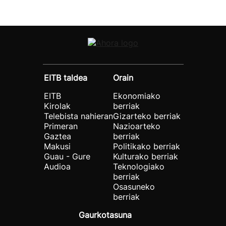
EITB taldea
Orain
EITB
Ekonomiako
Kirolak
berriak
Telebista nahieran
Gizarteko berriak
Primeran
Nazioarteko
Gaztea
berriak
Makusi
Politikako berriak
Guau - Gure
Kulturako berriak
Audioa
Teknologiako
berriak
Osasuneko
berriak
Gaurkotasuna