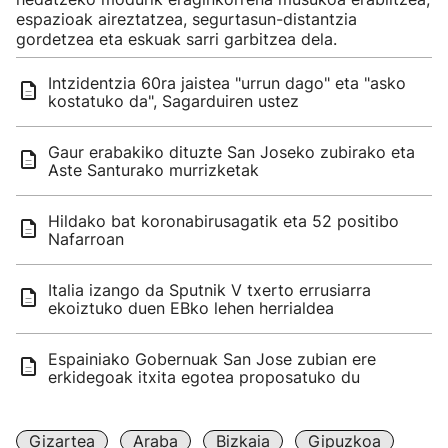
espazioak aireztatzea, segurtasun-distantzia
gordetzea eta eskuak sarri garbitzea dela.
Intzidentzia 60ra jaistea "urrun dago" eta "asko
kostatuko da", Sagarduiren ustez
Gaur erabakiko dituzte San Joseko zubirako eta
Aste Santurako murrizketak
Hildako bat koronabirusagatik eta 52 positibo
Nafarroan
Italia izango da Sputnik V txerto errusiarra
ekoiztuko duen EBko lehen herrialdea
Espainiako Gobernuak San Jose zubian ere
erkidegoak itxita egotea proposatuko du
Gizartea
Araba
Bizkaia
Gipuzkoa