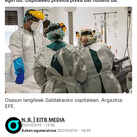
egin du. Ospitaleko presioa pixka bat hobetu da.
Osasun langileak Galdakaoko ospitalean. Argazkia:
EFE.
N. B. | EITB MEDIA
2021/03/10 - 13:50
Azken eguneratzea
2021/03/10 - 14:20