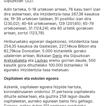
Gipuzkoan 1,02).
Adin tarteka, 0-18 urtekoen artean, 76 kasu berri izan
dira asteartean, eta intzidentzia-tasa 267,38 kasukoa
da; 19-39 urtekoen taldean, 91 positibo izan dira
(230,02); 40-64 urtekoenean, 129 (201,65); 65-79
urtekoenean, 31 (124,24); eta 80 urtetik gorakoen
artean, zortzi (123,79).
Hiriburuetako egoerari dagokionez, intzidentzia tasa
254,35 kasukoa da Gasteizen, 227,14koa Bilbon eta
82,79koa Donostian. 5.000 biztanletik gorako
udalerrien artean, Bizkaian
Derio
eta Gipuzkoan
Aretxabaleta
eta
Lazkao
eremu gorrian daude, 500
kasutik gora dituztelako 100.000 biztanleko 14
eguneko intzidentzia-tasa metatuan.
Ospitaleen eta eskolen egoera
Azkenik, ospitaleen egoera hizpide hartuta,
koronabirusaren ondorioz 31 pertsona ospitaleratu
dituzte asteartean, eta guztira 258 lagun daude
ospitaleetan, aurreko egunean baino hiru gehiago.
Gainera, gaitza duten 101 pertsona ospitaleko