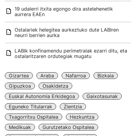
19 udalerri itxita egongo dira astelehenetik
aurrera EAEn
Ostalariek helegitea aurkeztuko dute LABIren
neurri berrien aurka
LABIk konfinamendu perimetralak ezarri ditu, eta
ostalaritzaren ordutegiak mugatu
Gizartea
Araba
Nafarroa
Bizkaia
Gipuzkoa
Osakidetza
Euskal Autonomia Erkidegoa
Gaixotasunak
Eguneko Titularrak
Zientzia
Txagorritxu Ospitalea
Hezkuntza
Medikuak
Gurutzetako Ospitalea