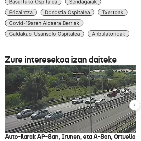
Basurtuko Ospitalea
Sendagaiak
Erizaintza
Donostia Ospitalea
Txertoak
Covid-19aren Aldaera Berriak
Galdakao-Usansolo Ospitalea
Anbulatorioak
Zure interesekoa izan daiteke
Auto-ilarak AP-8an, Irunen, eta A-8an, Ortuella