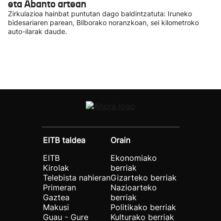
eta Abanto artean
Zirkulazioa hainbat puntutan dago baldintzatuta: Iruneko
bidesariaren parean, Bilborako noranzkoan, sei kilometroko
auto-ilarak daude.
EITB taldea
Orain
EITB
Ekonomiako
Kirolak
berriak
Telebista nahieran
Gizarteko berriak
Primeran
Nazioarteko
Gaztea
berriak
Makusi
Politikako berriak
Guau - Gure
Kulturako berriak