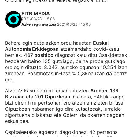
Ordizian egindako baheketa. Argazkia: EFE.
EITB MEDIA
2021/03/28 - 15:08
Azken eguneratzea
2021/03/28 - 15:08
Behera egin dute azken ordu hauetan
Euskal
Autonomia Erkidegoan
atzemandako covid-kasu
berriek.
467 positibo
diagnostikatu ditu Osakidetzak,
bezperan baino 125 gutxiago, baina proba gutxiago
ere egin dituzte: 8.042, aurreko egunean 10.254 izan
zirenean. Positibotasun-tasa % 5,8koa izan da berriz
ere.
Atzo 77 kasu berri atzeman zituzten
Araban
, 186
Bizkaian
eta 201
Gipuzkoan
. Gainera, EAEtik kanpo
bizi diren hiru pertsonari ere atzeman zieten birusa.
Gipuzkoan nabarmen igo dira kutsatzeak, lurralde
zigortuena bilakatuz eta Goierri da okerren dagoen
eskualdea.
Ospitaleetako egoerari dagokionez, 42 pertsona