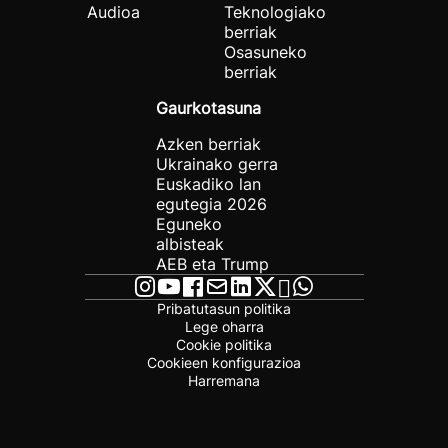
Audioa
Teknologiako
berriak
Osasuneko
berriak
Gaurkotasuna
Azken berriak
Ukrainako gerra
Euskadiko lan
egutegia 2026
Eguneko
albisteak
AEB eta Trump
Pribatutasun politika
Lege oharra
Cookie politika
Cookieen konfigurazioa
Harremana