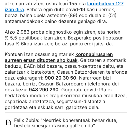
atzeman zituzten, ostiralean 155 eta
larunbatean 127
izan dira
. Behera egin dute covid-19 kasu berriek,
beraz, baina duela astebete (89) edo duela bi (51)
antzemandakoak baino dezente gehiago dira.
Atzo 2.983 proba diagnostiko egin ziren, eta horien
% 5,5 positiboak izan ziren. Bezperako positibotasun
tasa % 6koa izan zen; beraz, puntu erdi jaitsi da.
Kontuan izan osasun agintariek
koronabirusaren
aurrean eman dituzten aholkuak
. Gaitzaren sintomarik
baduzu, EAEn bizi bazara,
osasun-zentrora deitu
, eta
zalantzarik izatekotan, Osasun Batzordearen telefonoa
duzu eskuragarri:
900 20 30 50
. Nafarroan bizi
bazara, berriz, Osasun Batzordearen telefonora dei
dezakezu:
948 290 290
. Gogoratu covid-19a ez
hedatzeko modurik eraginkorrena musukoa erabiltzea,
espazioak aireztatzea, segurtasun-distantzia
gordetzea eta eskuak sarri garbitzea dela.
Felix Zubia: "Neurriek koherenteak behar dute,
bestela sinesgarritasuna galtzen da"