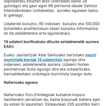
ospitaleratu zituzten atzo (ostiralean baino 28
gutxiago) eta gaur egun 88 pertsona daude Zaintza
Intentsiboetako Unitateetan, aurreko egunean baino
bi gehiago.
Udalerriei buruzko, R0 indizeari buruzko eta 100.000
biztanleko positibotasun-tasari buruzko informazioa
ez da astelehenera arte eguneratuko.
19 udalerri konfinatuko dituzte astelehenetik aurrera
EAEn
Eusko Jaurlaritzak Aste Santurako hartutako
neurri
murriztaile berriak 19 udalerritan
egongo dira
indarrean, astelehenetik aurrera. Udalerri horien
perimetroak itxita egongo dira eta ostalaritzako
barrualdeetako ordutegia murriztuta izango dute.
Nafarroako egoera
Nafarroako Foru Erkidegoak kutsatze kopuru
handiarekin jarraitzen du, baina kopuruak behera egin
du azken bi egunotan. Ostegunean 205 positibo berri