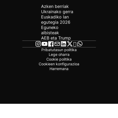
Azken berriak
Ukrainako gerra
Euskadiko lan
egutegia 2026
Eguneko
albisteak
AEB eta Trump
Pribatutasun politika
Lege oharra
Cookie politika
Cookieen konfigurazioa
Harremana