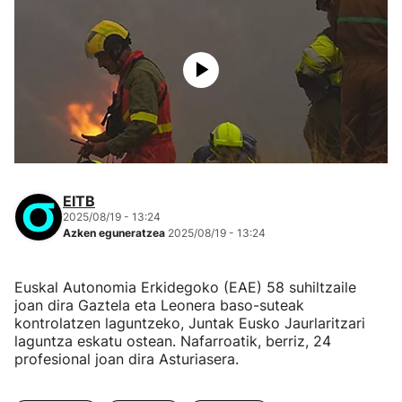
EITB
2025/08/19 - 13:24
Azken eguneratzea
2025/08/19 - 13:24
Euskal Autonomia Erkidegoko (EAE) 58 suhiltzaile
joan dira Gaztela eta Leonera baso-suteak
kontrolatzen laguntzeko, Juntak Eusko Jaurlaritzari
laguntza eskatu ostean. Nafarroatik, berriz, 24
profesional joan dira Asturiasera.