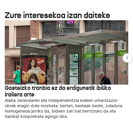
Zure interesekoa izan daiteke
Gasteizko tranbia ez da erdigunetik ibiliko
irailera arte
Alaba Jeneralaren eta Independentzia kaleen urbanizazio-
obrek eragin dute mozketa; bertan, besteak beste, zoladura
homogeneoa jarriko da, bideen zati bat berriztuko da eta
hainbat konponketa egingo dira.