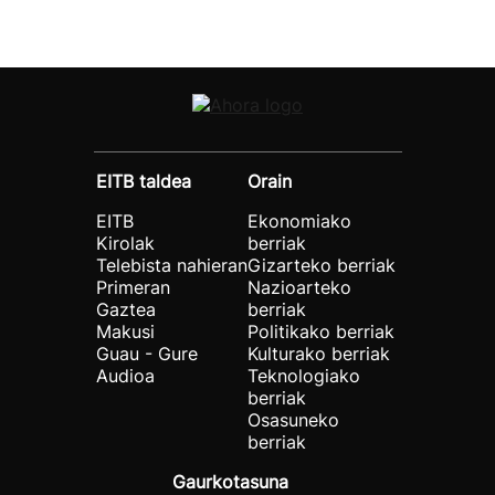
EITB taldea
Orain
EITB
Ekonomiako
Kirolak
berriak
Telebista nahieran
Gizarteko berriak
Primeran
Nazioarteko
Gaztea
berriak
Makusi
Politikako berriak
Guau - Gure
Kulturako berriak
Audioa
Teknologiako
berriak
Osasuneko
berriak
Gaurkotasuna