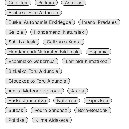
Gizartea
Bizkaia
Asturias
Arabako Foru Aldundia
Euskal Autonomia Erkidegoa
Imanol Pradales
Galizia
Hondamendi Naturalak
Suhiltzaileak
Galiziako Xunta
Hondamendi Naturalen Biktimak
Espainia
Espainiako Gobernua
Larrialdi Klimatikoa
Bizkaiko Foru Aldundia
Gipuzkoako Foru Aldundia
Alerta Meteorologikoak
Araba
Eusko Jaurlaritza
Nafarroa
Gipuzkoa
Suteak
Pedro Sanchez
Bero-Boladak
Politika
Klima Aldaketa