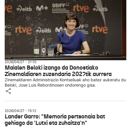
2026/04/27 - 21:10
Maialen Beloki izango da Donostiako
Zinemaldiaren zuzendaria 2027tik aurrera
Zinemaldiaren Administrazio Kontseiluak aho batez aukeratu du
Beloki, Jose Luis Rebordinosen ondorengo gisa.
2026/04/27 - 15:12
Lander Garro: "Memoria pertsonaia bat
gehiago da 'Lutxi eta zuhaitza'n"