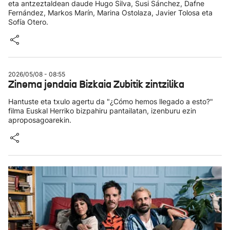
eta antzeztaldean daude Hugo Silva, Susi Sánchez, Dafne
Fernández, Markos Marín, Marina Ostolaza, Javier Tolosa eta
Sofía Otero.
2026/05/08 - 08:55
Zinema jendaia Bizkaia Zubitik zintzilika
Hantuste eta txulo agertu da "¿Cómo hemos llegado a esto?"
filma Euskal Herriko bizpahiru pantailatan, izenburu ezin
aproposagoarekin.