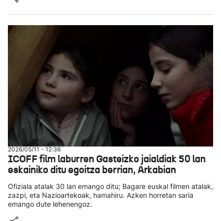
2026/05/11 - 12:36
ICOFF film laburren Gasteizko jaialdiak 50 lan
eskainiko ditu egoitza berrian, Arkabian
Ofiziala atalak 30 lan emango ditu; Bagare euskal filmen atalak,
zazpi, eta Nazioartekoak, hamahiru. Azken horretan saria
emango dute lehenengoz.