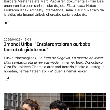
Bàrbara Mestanza eta Marc Pujolarren dokumentalak film luze
onenaren Ikusleen saria jasoko du, eta
Black water
Natxo
Leuzaren lanak Amnesty International saria. Gaur bukatuko da
jaialdia, eta Imanol Uribek ohorezko saria jasoko du.
2026/04/29 - 15:03
Imanol Uribe: "Intolerantziaren aurkako
borrokak gidatu nau"
Euskal zinemagileak,
La fuga de Segovia
,
La muerte de Mikel
,
Días contados
eta
El rey pasmado
filmen egileak, Donostiako
Giza Eskubideen Zinemaldiaren sari berezia jasoko du ostegun
honetan, "errealitateari atxikia" duen zinemari esker.