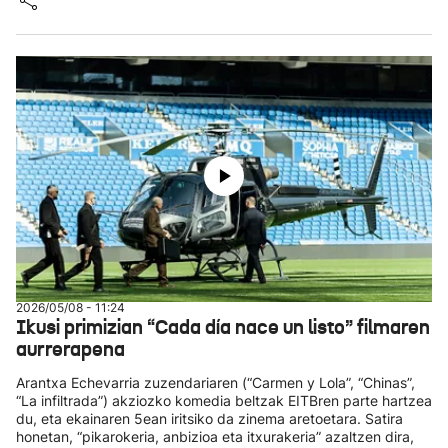
2026/05/08 - 11:24
Ikusi primizian “Cada día nace un listo” filmaren
aurrerapena
Arantxa Echevarria zuzendariaren (“Carmen y Lola”, “Chinas”,
“La infiltrada”) akziozko komedia beltzak EITBren parte hartzea
du, eta ekainaren 5ean iritsiko da zinema aretoetara. Satira
honetan, “pikarokeria, anbizioa eta itxurakeria” azaltzen dira,