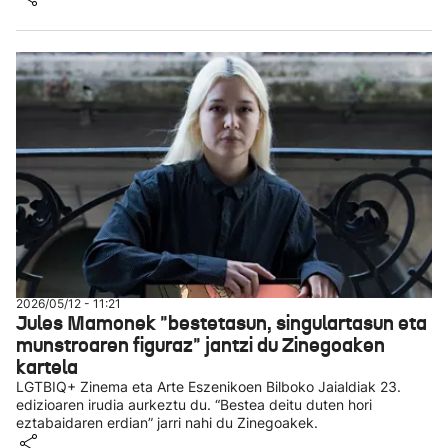
2026/05/12 - 11:21
Jules Mamonek "bestetasun, singulartasun eta
munstroaren figuraz" jantzi du Zinegoaken
kartela
LGTBIQ+ Zinema eta Arte Eszenikoen Bilboko Jaialdiak 23.
edizioaren irudia aurkeztu du. “Bestea deitu duten hori
eztabaidaren erdian” jarri nahi du Zinegoakek.