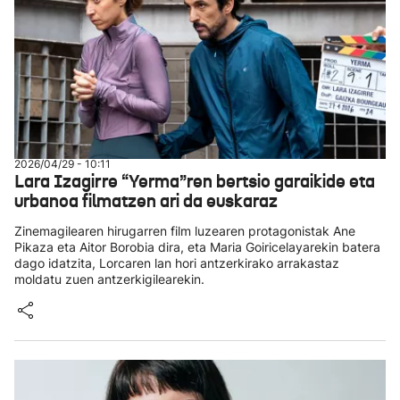
2026/04/29 - 10:11
Lara Izagirre “Yerma”ren bertsio garaikide eta
urbanoa filmatzen ari da euskaraz
Zinemagilearen hirugarren film luzearen protagonistak Ane
Pikaza eta Aitor Borobia dira, eta Maria Goiricelayarekin batera
dago idatzita, Lorcaren lan hori antzerkirako arrakastaz
moldatu zuen antzerkigilearekin.