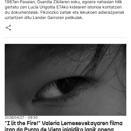
1987an Pasaian, Guardia Zibilaren esku, egoera nahasian hilik
gertatu zen Lucía Urigoitia ETAko kidearen istorioa kontatzen
du dokumentalak. Fikziozko zatiak eta lekukoen adierazpenak
uztartzen ditu Lander Garroren pelikulak.
2026/04/27 - 09:30
"I lit the Fire!" Valeria Lemesevskayaren filma
izan da Punto de Vista jaialdiko lanik onena