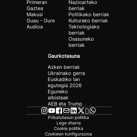
Primeran
Nazioarteko
Gaztea
berriak
Makusi
Politikako berriak
Guau - Gure
Kulturako berriak
Audioa
Teknologiako
berriak
Osasuneko
berriak
Gaurkotasuna
Azken berriak
Ukrainako gerra
Euskadiko lan
egutegia 2026
Eguneko
albisteak
AEB eta Trump
Pribatutasun politika
Lege oharra
Cookie politika
Cookieen konfigurazioa