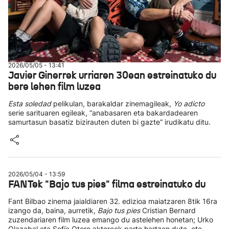
2026/05/05 - 13:41
Javier Ginerrek urriaren 30ean estreinatuko du
bere lehen film luzea
Esta soledad
pelikulan, barakaldar zinemagileak,
Yo adicto
serie sarituaren egileak, “anabasaren eta bakardadearen
samurtasun basatiz bizirauten duten bi gazte” irudikatu ditu.
2026/05/04 - 13:59
FANTek "Bajo tus pies" filma estreinatuko du
Fant Bilbao zinema jaialdiaren 32. edizioa maiatzaren 8tik 16ra
izango da, baina, aurretik,
Bajo tus pies
Cristian Bernard
zuzendariaren film luzea emango du astelehen honetan; Urko
Olazabal eta Sofía Otero aktoreek parte hartzen dute, eta