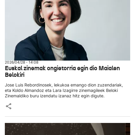
2026/04/28 - 14:08
Euskal zinemak ongietorria egin dio Maialen
Belokiri
Jose Luis Rebordinosek, lekukoa emango dion zuzendariak,
eta Koldo Almandoz eta Lara Izagirre zinemagileek Beloki
Zinemaldiko buru izendatu izanaz hitz egin digute.