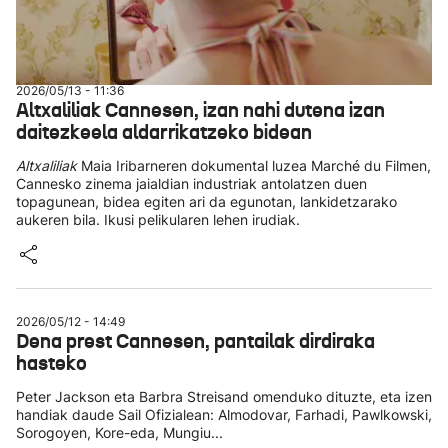
2026/05/13 - 11:36
Altxaliliak Cannesen, izan nahi dutena izan
daitezkeela aldarrikatzeko bidean
Altxaliliak
Maia Iribarneren dokumental luzea Marché du Filmen,
Cannesko zinema jaialdian industriak antolatzen duen
topagunean, bidea egiten ari da egunotan, lankidetzarako
aukeren bila. Ikusi pelikularen lehen irudiak.
2026/05/12 - 14:49
Dena prest Cannesen, pantailak dirdiraka
hasteko
Peter Jackson eta Barbra Streisand omenduko dituzte, eta izen
handiak daude Sail Ofizialean: Almodovar, Farhadi, Pawlkowski,
Sorogoyen, Kore-eda, Mungiu...