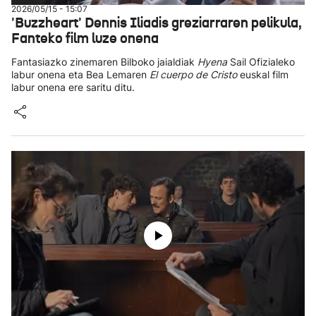
2026/05/15 - 15:07
'Buzzheart' Dennis Iliadis greziarraren pelikula,
Fanteko film luze onena
Fantasiazko zinemaren Bilboko jaialdiak
Hyena
Sail Ofizialeko
labur onena eta Bea Lemaren
El cuerpo de Cristo
euskal film
labur onena ere saritu ditu.