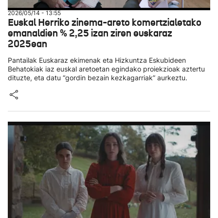
2026/05/14 - 13:55
Euskal Herriko zinema-areto komertzialetako
emanaldien % 2,25 izan ziren euskaraz
2025ean
Pantailak Euskaraz ekimenak eta Hizkuntza Eskubideen
Behatokiak iaz euskal aretoetan egindako proiekzioak aztertu
dituzte, eta datu “gordin bezain kezkagarriak” aurkeztu.