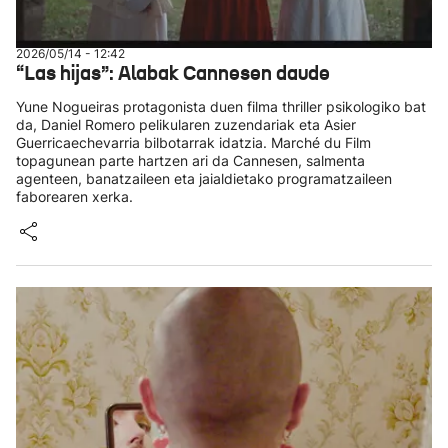
2026/05/14 - 12:42
“Las hijas”: Alabak Cannesen daude
Yune Nogueiras protagonista duen filma thriller psikologiko bat
da, Daniel Romero pelikularen zuzendariak eta Asier
Guerricaechevarria bilbotarrak idatzia. Marché du Film
topagunean parte hartzen ari da Cannesen, salmenta
agenteen, banatzaileen eta jaialdietako programatzaileen
faborearen xerka.