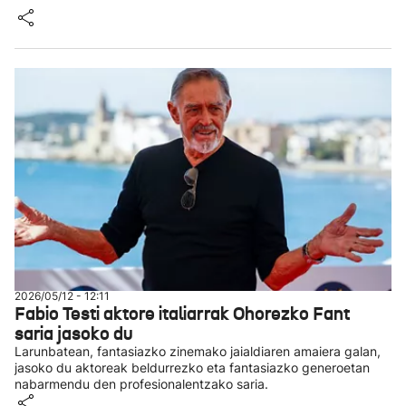
2026/05/12 - 12:11
Fabio Testi aktore italiarrak Ohorezko Fant
saria jasoko du
Larunbatean, fantasiazko zinemako jaialdiaren amaiera galan,
jasoko du aktoreak beldurrezko eta fantasiazko generoetan
nabarmendu den profesionalentzako saria.