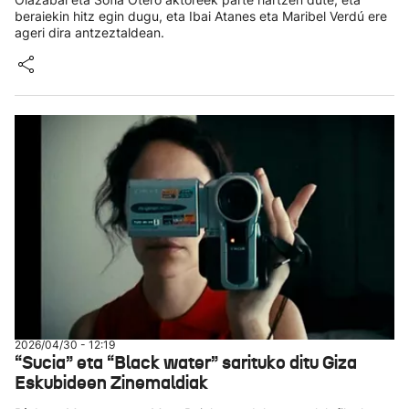
beraiekin hitz egin dugu, eta Ibai Atanes eta Maribel Verdú ere
ageri dira antzeztaldean.
2026/04/30 - 12:19
“Sucia” eta “Black water” sarituko ditu Giza
Eskubideen Zinemaldiak