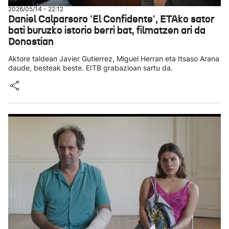
2026/05/14 - 22:12
Daniel Calparsoro 'El Confidente', ETAko sator
bati buruzko istorio berri bat, filmatzen ari da
Donostian
Aktore taldean Javier Gutierrez, Miguel Herran eta Itsaso Arana
daude, besteak beste. EITB grabazioan sartu da.