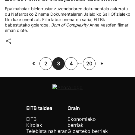
Epaimahaiak bielorrusiar zuzendariaren dokumentala aukeratu
du Nafarroako Zinema Dokumentalaren Jaialdiko Sail Ofizialeko
film luze onentzat. Film labur onenaren saria, EITBk
babestutako golardoa,
3cm of Complexity
Anna Vasofen filmari
eman diote.
...
«
»
2
3
4
20
EITB taldea
Orain
EITB
Ekonomiako
Kirolak
berriak
Telebista nahieran
Gizarteko berriak