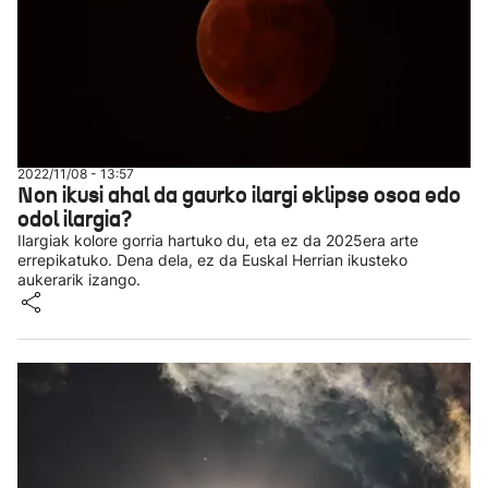
2022/11/08 - 13:57
Non ikusi ahal da gaurko ilargi eklipse osoa edo
odol ilargia?
Ilargiak kolore gorria hartuko du, eta ez da 2025era arte
errepikatuko. Dena dela, ez da Euskal Herrian ikusteko
aukerarik izango.