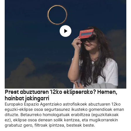
Prest abuztuaren 12ko eklipserako? Hemen,
hainbat jakingarri
Europako Espazio Agentziako astrofisikoek abuztuaren 12ko
eguzki-eklipse osoa segurtasunez ikusteko gomendioak eman
dituzte. Betaurreko homologatuak erabiltzea (eguzkitakoak
ez), eklipse osoa denean soilik kentzea, eta mugikorrarekin
grabatuz gero, filtroak ipintzea, besteak beste.