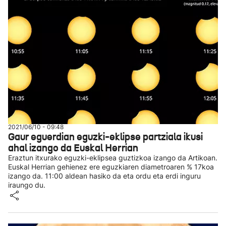
2021/06/10 - 09:48
Gaur eguerdian eguzki-eklipse partziala ikusi
ahal izango da Euskal Herrian
Eraztun itxurako eguzki-eklipsea guztizkoa izango da Artikoan.
Euskal Herrian gehienez ere eguzkiaren diametroaren % 17koa
izango da. 11:00 aldean hasiko da eta ordu eta erdi inguru
iraungo du.