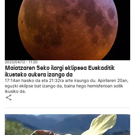
2023/04/12 - 11:20
Maiatzaren 5eko ilargi eklipsea Euskaditik
ikusteko aukera izango da
17:14an hasiko da eta 21:32ra arte iraungo du. Apirilaren 20an,
eguzki eklipse bat izango da, baina hego hemisferioan soilik
ikusiko da.