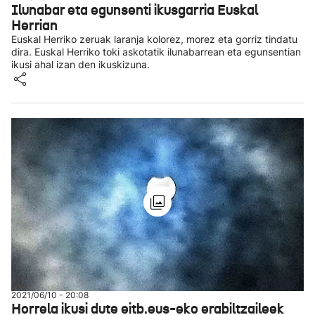
Ilunabar eta egunsenti ikusgarria Euskal
Herrian
Euskal Herriko zeruak laranja kolorez, morez eta gorriz tindatu
dira. Euskal Herriko toki askotatik ilunabarrean eta egunsentian
ikusi ahal izan den ikuskizuna.
2021/06/10 - 20:08
Horrela ikusi dute eitb.eus-eko erabiltzaileek