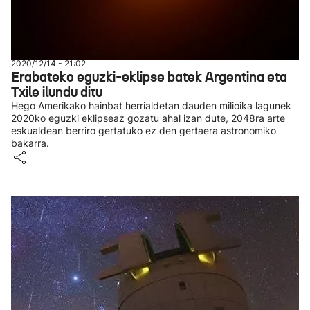
2020/12/14 - 21:02
Erabateko eguzki-eklipse batek Argentina eta
Txile ilundu ditu
Hego Amerikako hainbat herrialdetan dauden milioika lagunek
2020ko eguzki eklipseaz gozatu ahal izan dute, 2048ra arte
eskualdean berriro gertatuko ez den gertaera astronomiko
bakarra.