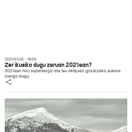
2021/01/25 - 16:06
Zer ikusiko dugu zeruan 2021ean?
2021ean hiru superilargiz eta lau eklipsez gozatzeko aukera
izango dugu.