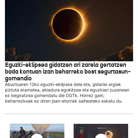
Eguzki-eklipsea gidatzen ari zarela gertatzen
bada kontuan izan beharreko bost segurtasun-
gomendio
Abuztuaren 12ko eguzki-eklipsea dela eta, gidariei argiak
piztuta eramatea, abiadura egokitzea eta eguzkiari zuzenean
ez begiratzea gomendatu die DGTk. Horrez gain,
beharrezkoak ez diren joan-etorriak saihesteko eskatu du.