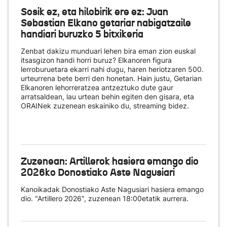
Sosik ez, eta hilobirik ere ez: Juan
Sebastian Elkano getariar nabigatzaile
handiari buruzko 5 bitxikeria
Zenbat dakizu munduari lehen bira eman zion euskal
itsasgizon handi horri buruz? Elkanoren figura
lerroburuetara ekarri nahi dugu, haren heriotzaren 500.
urteurrena bete berri den honetan. Hain justu, Getarian
Elkanoren lehorreratzea antzeztuko dute gaur
arratsaldean, lau urtean behin egiten den gisara, eta
ORAINek zuzenean eskainiko du
, streaming bidez.
Zuzenean: Artillerok hasiera emango dio
2026ko Donostiako Aste Nagusiari
Kanoikadak Donostiako Aste Nagusiari hasiera emango
dio. "Artillero 2026", zuzenean 18:00etatik aurrera.