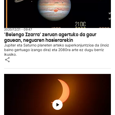
2020/12/21 - 09:47
'Belengo Izarra' zeruan agertuko da gaur
gauean, neguaren hasierarekin
Jupiter eta Saturno planeten arteko superkonjuntzioa da (inoiz
baino gertuago izango dira) eta 2080ra arte ez dugu berriz
ikusiko.