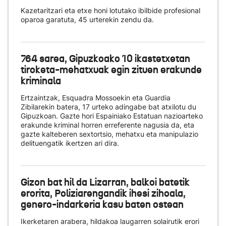
Kazetaritzari eta etxe honi lotutako ibilbide profesional
oparoa garatuta, 45 urterekin zendu da.
764 sarea, Gipuzkoako 10 ikastetxetan
tiroketa-mehatxuak egin zituen erakunde
kriminala
Ertzaintzak, Esquadra Mossoekin eta Guardia
Zibilarekin batera, 17 urteko adingabe bat atxilotu du
Gipuzkoan. Gazte hori Espainiako Estatuan nazioarteko
erakunde kriminal horren erreferente nagusia da, eta
gazte kalteberen sextortsio, mehatxu eta manipulazio
delituengatik ikertzen ari dira.
Gizon bat hil da Lizarran, balkoi batetik
erorita, Poliziarengandik ihesi zihoala,
genero-indarkeria kasu baten ostean
Ikerketaren arabera, hildakoa laugarren solairutik erori