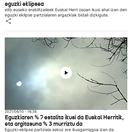
eguzki eklipsea
eitb.euseko erabiltzaileek Euskal Herri osoan ikusi ahal izan den
eguzki eklipse partzialaren argazkiak bidali dizkigute.
2021/06/10 - 16:36
Eguzkiaren % 7 estalita ikusi da Euskal Herritik,
eta argitasuna % 3 murriztu da
Eguzki-eklipse partziala askoz ere ikusgarriagoa izan da