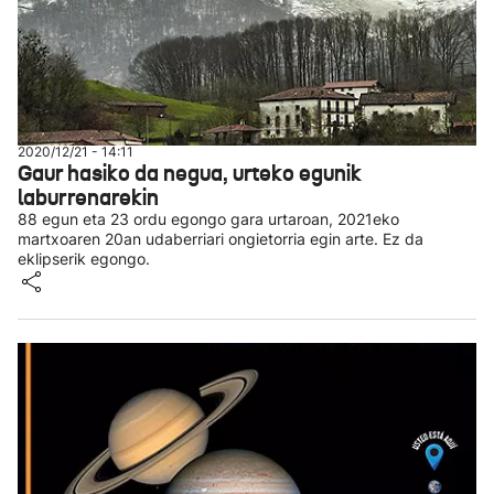
2020/12/21 - 14:11
Gaur hasiko da negua, urteko egunik
laburrenarekin
88 egun eta 23 ordu egongo gara urtaroan, 2021eko
martxoaren 20an udaberriari ongietorria egin arte. Ez da
eklipserik egongo.