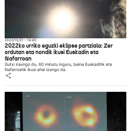
2022/10/21 - 14:40
2022ko urriko eguzki eklipse partziala: Zer
ordutan eta nondik ikusi Euskadin eta
Nafarroan
Gutxi iraungo du, 60 minutu inguru, baina Euskaditik eta
Nafarroatik ikusi ahal izango da.