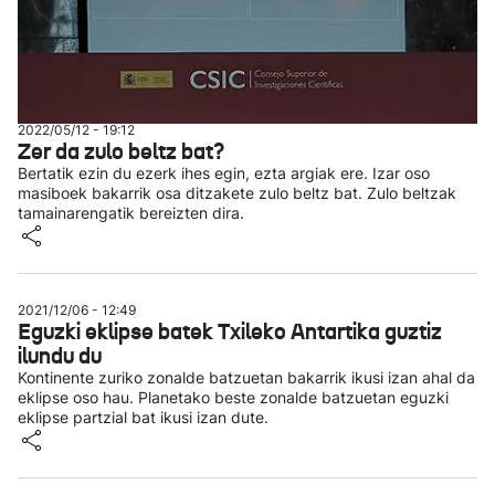
2022/05/12 - 19:12
Zer da zulo beltz bat?
Bertatik ezin du ezerk ihes egin, ezta argiak ere. Izar oso
masiboek bakarrik osa ditzakete zulo beltz bat. Zulo beltzak
tamainarengatik bereizten dira.
2021/12/06 - 12:49
Eguzki eklipse batek Txileko Antartika guztiz
ilundu du
Kontinente zuriko zonalde batzuetan bakarrik ikusi izan ahal da
eklipse oso hau. Planetako beste zonalde batzuetan eguzki
eklipse partzial bat ikusi izan dute.