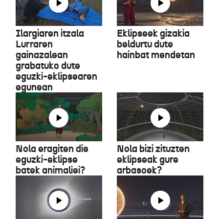
Ilargiaren itzala
Eklipseek gizakia
Lurraren
beldurtu dute
gainazalean
hainbat mendetan
grabatuko dute
eguzki-eklipsearen
egunean
Nola eragiten die
Nola bizi zituzten
eguzki-eklipse
eklipseak gure
batek animaliei?
arbasoek?