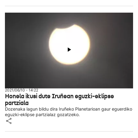
2021/06/10 - 14:22
Honela ikusi dute Iruñean eguzki-eklipse
partziala
Dozenaka lagun bildu dira Iruñeko Planetarioan gaur eguerdiko
eguzki-eklipse partzialaz gozatzeko.