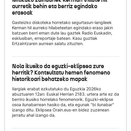
aurretik behin eta berriz egindako
erasoak
Gasteizko diskoteka horretako segurtasun-langileek
Kerman hil aurreko hilabeteetan egindako eraso jakin
batzuen berri eman dute lau gaztek Radio Euskadin,
esklusiban, erreportaje batean. Kasu guztiak
Ertzaintzaren aurrean salatu zituzten.
Nola ikusiko da eguzki-eklipsea zure
herritik? Kontsultatu hemen fenomeno
historikoari behatzeko mapak
Ilargiak erabat ezkutatuko du Eguzkia 2026ko
abuztuaren 12an: Euskal Herrian 2183. urtera arte ez da
berriro ikusiko horrelako fenomenorik. Eguzki-eklipse
osoa ilunabarrean hasiko da, eta egunak "bi ilunabar"
izango ditu. Eklipsea Orain.eus-en bidez zuzenean
jarraitu ahal izango da.