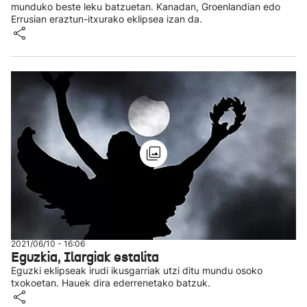
munduko beste leku batzuetan. Kanadan, Groenlandian edo
Errusian eraztun-itxurako eklipsea izan da.
2021/06/10 - 16:06
Eguzkia, Ilargiak estalita
Eguzki eklipseak irudi ikusgarriak utzi ditu mundu osoko
txokoetan. Hauek dira ederrenetako batzuk.