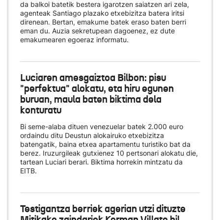
da balkoi batetik bestera igarotzen saiatzen ari zela,
agenteak Santiago plazako etxebizitza batera iritsi
direnean. Bertan, emakume batek eraso baten berri
eman du. Auzia sekretupean dagoenez, ez dute
emakumearen egoeraz informatu.
Luciaren amesgaiztoa Bilbon: pisu
"perfektua" alokatu, eta hiru egunen
buruan, maula baten biktima dela
konturatu
Bi seme-alaba dituen venezuelar batek 2.000 euro
ordaindu ditu Deustun alokairuko etxebizitza
batengatik, baina etxea apartamentu turistiko bat da
berez. Iruzurgileak gutxienez 10 pertsonari alokatu die,
tartean Luciari berari. Biktima horrekin mintzatu da
EITB.
Testigantza berriek agerian utzi dituzte
Mitikako zaindariek Kerman Villate hil