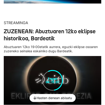
STREAMINGA
ZUZENEAN: Abuztuaren 12ko eklipse
historikoa, Bardeatik
Abuztuaren 12ko 19:00etatik aurrera, eguzki-eklipse osoaren
zuzeneko seinalea eskainiko dugu Bardeatik.
3
egun
04
:
15
:
05
Hasten denean abisatu