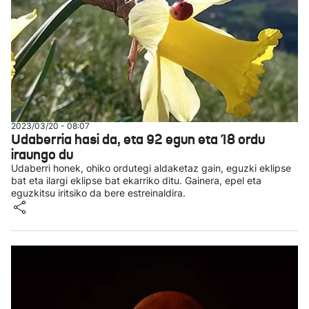
2023/03/20 - 08:07
Udaberria hasi da, eta 92 egun eta 18 ordu
iraungo du
Udaberri honek, ohiko ordutegi aldaketaz gain, eguzki eklipse
bat eta ilargi eklipse bat ekarriko ditu. Gainera, epel eta
eguzkitsu iritsiko da bere estreinaldira.