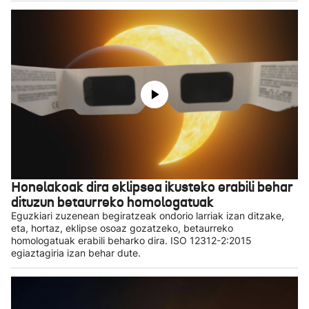
Honelakoak dira eklipsea ikusteko erabili behar
dituzun betaurreko homologatuak
Eguzkiari zuzenean begiratzeak ondorio larriak izan ditzake,
eta, hortaz, eklipse osoaz gozatzeko, betaurreko
homologatuak erabili beharko dira. ISO 12312-2:2015
egiaztagiria izan behar dute.