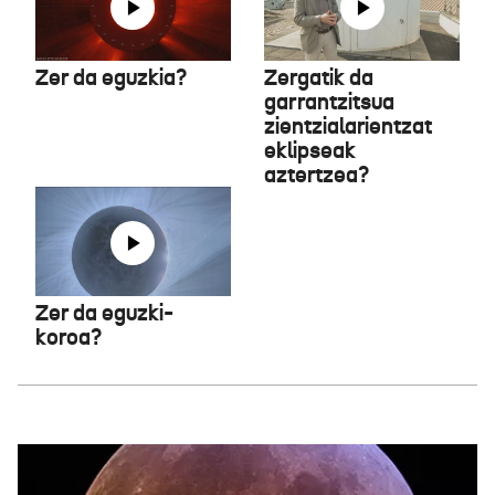
Zer da eguzkia?
Zergatik da
garrantzitsua
zientzialarientzat
eklipseak
aztertzea?
Zer da eguzki-
koroa?