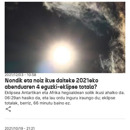
2021/12/03 - 10:58
Nondik eta noiz ikus daiteke 2021eko
abenduaren 4 eguzki-eklipse totala?
Eklipsea Antartikan eta Afrika hegoaldean soilik ikusi ahalko da.
06:29an hasiko da, eta lau ordu inguru iraungo du; eklipse
totalak, berriz, 66 minutu baino ez.
2021/10/19 - 21:21