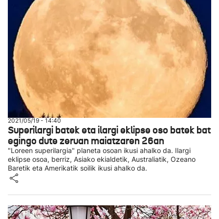
2021/05/19 - 14:40
Superilargi batek eta ilargi eklipse oso batek bat
egingo dute zeruan maiatzaren 26an
"Loreen superilargia" planeta osoan ikusi ahalko da. Ilargi
eklipse osoa, berriz, Asiako ekialdetik, Australiatik, Ozeano
Baretik eta Amerikatik soilik ikusi ahalko da.