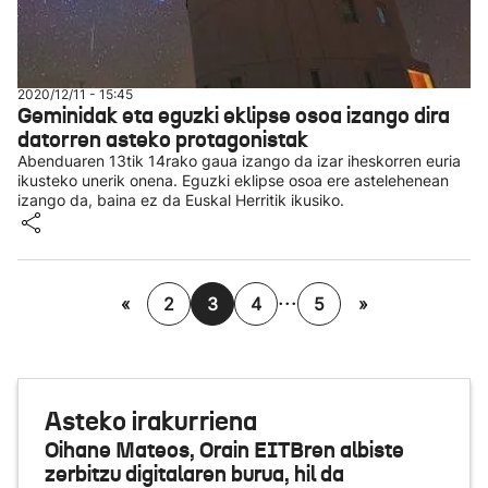
2020/12/11 - 15:45
Geminidak eta eguzki eklipse osoa izango dira
datorren asteko protagonistak
Abenduaren 13tik 14rako gaua izango da izar iheskorren euria
ikusteko unerik onena. Eguzki eklipse osoa ere astelehenean
izango da, baina ez da Euskal Herritik ikusiko.
...
«
2
3
4
5
»
Asteko irakurriena
Oihane Mateos, Orain EITBren albiste
zerbitzu digitalaren burua, hil da