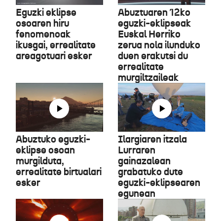
Eguzki eklipse
Abuztuaren 12ko
osoaren hiru
eguzki-eklipseak
fenomenoak
Euskal Herriko
ikusgai, errealitate
zerua nola ilunduko
areagotuari esker
duen erakutsi du
errealitate
murgiltzaileak
Abuztuko eguzki-
Ilargiaren itzala
eklipse osoan
Lurraren
murgilduta,
gainazalean
errealitate birtualari
grabatuko dute
esker
eguzki-eklipsearen
egunean