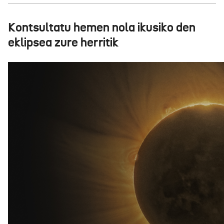
Kontsultatu hemen nola ikusiko den
eklipsea zure herritik